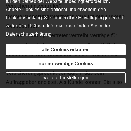
für den Betrieb der Website unbedingt erforderlich.
Andere Cookies sind optional und erweitern den
Der Versicherungsvertreter arbeitet nur für eine
Funktionsumfang. Sie können Ihre Einwilligung jederzeit
Gesellschaft:
widerrufen. Nähere Informationen finden Sie in der
Datenschutzerklärung
.
Ein Versicherungsvertreter vertreibt Verträge für
eine bestimmte Versicherungsgesellschaft. Dafür
alle Cookies erlauben
bekommt er vom Versicherer eine Provision. Der
Vertreter muss dem Kunden das
nur notwendige Cookies
Versicherungsprodukt verkaufen, das sein
weitere Einstellungen
Auftraggeber anbietet. Als Kunde können Sie also
nicht zwischen verschiedenen Anbietern wählen,
um den günstigsten Vertrag zu finden.
Mehrfachagent im Auftrag verschiedener
Versicherer: