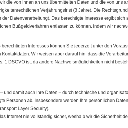
 wir die von Ihnen an uns übermittelten Daten und die von un
keitenrechtlichen Verjährungsfrist (3 Jahre). Die Rechtsgrundla
der Datenverarbeitung). Das berechtigte Interesse ergibt sich 
chen Bußgeldverfahren entlasten zu können, indem wir nachw
s berechtigten Interesses können Sie jederzeit unter den Vora
n Kontaktdaten. Wir weisen aber darauf hin, dass die Verarbeit
bs. 1 DSGVO ist, da andere Nachweismöglichkeiten nicht besteh
– und damit auch Ihre Daten – durch technische und organisat
gte Per­sonen ab. Insbesondere werden Ihre persönlichen Daten 
ansport Layer Security).
s Internet nie vollständig sicher, weshalb wir die Sicherheit d