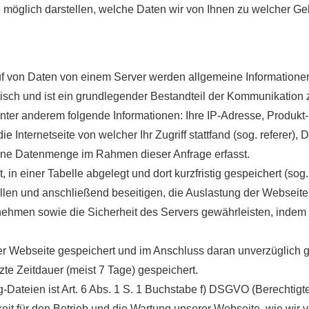
 möglich darstellen, welche Daten wir von Ihnen zu welcher G
uf von Daten von einem Server werden allgemeine Informationen
tisch und ist ein grundlegender Bestandteil der Kommunikation 
ter anderem folgende Informationen: Ihre IP-Adresse, Produkt
e Internetseite von welcher Ihr Zugriff stattfand (sog. referer),
ene Datenmenge im Rahmen dieser Anfrage erfasst.
 in einer Tabelle abgelegt und dort kurzfristig gespeichert (so
llen und anschließend beseitigen, die Auslastung der Webseite 
men sowie die Sicherheit des Servers gewährleisten, indem 
 der Webseite gespeichert und im Anschluss daran unverzüglich 
te Zeitdauer (meist 7 Tage) gespeichert.
-Dateien ist Art. 6 Abs. 1 S. 1 Buchstabe f) DSGVO (Berechtigt
keit für den Betrieb und die Wartung unserer Webseite, wie wir v